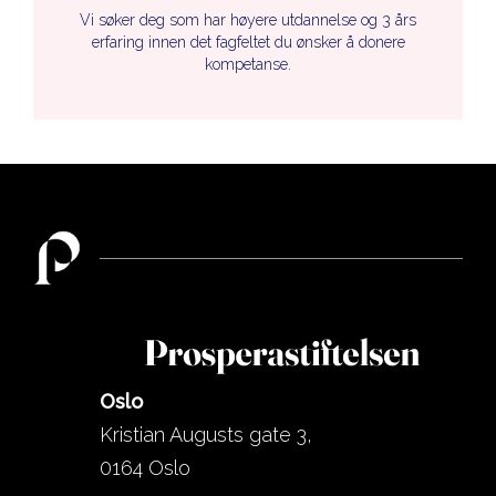
Vi søker deg som har høyere utdannelse og 3 års
erfaring innen det fagfeltet du ønsker å donere
kompetanse.
Oslo
Kristian Augusts gate 3,
0164 Oslo