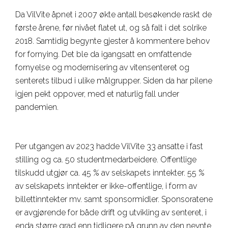
Da VilVite åpnet i 2007 økte antall besøkende raskt de
første årene, før nivået flatet ut, og så falt i det solrike
2018. Samtidig begynte gjester å kommentere behov
for fornying. Det ble da igangsatt en omfattende
fornyelse og modernisering av vitensenteret og
senterets tilbud i ulike målgrupper. Siden da har pilene
igjen pekt oppover, med et naturlig fall under
pandemien.
Per utgangen av 2023 hadde VilVite 33 ansatte i fast
stilling og ca. 50 studentmedarbeidere. Offentlige
tilskudd utgjør ca. 45 % av selskapets inntekter. 55 %
av selskapets inntekter er ikke-offentlige, i form av
billettinntekter mv. samt sponsormidler. Sponsoratene
er avgjørende for både drift og utvikling av senteret, i
enda større grad enn tidligere på grunn av den nevnte