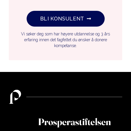
BLI KONSULENT
Vi søker deg som har høyere utdannelse og 3 års
erfaring innen det fagfeltet du ønsker å donere
kompetanse.